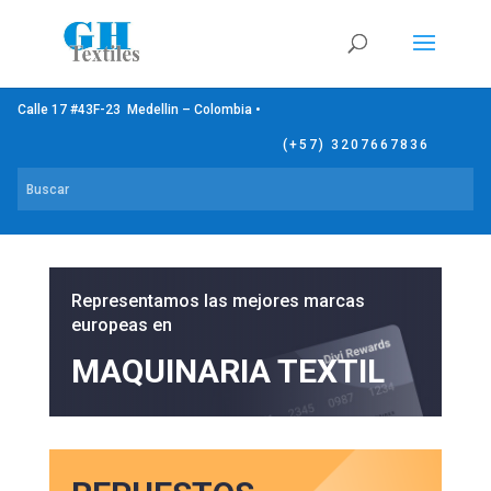
Calle 17 #43F-23 Medellin – Colombia •
(+57) 3207667836
Representamos las mejores marcas
europeas en
MAQUINARIA TEXTIL