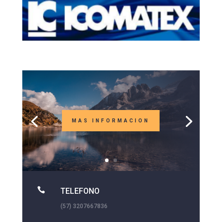
MAS INFORMACION

TELEFONO
(57) 3207667836