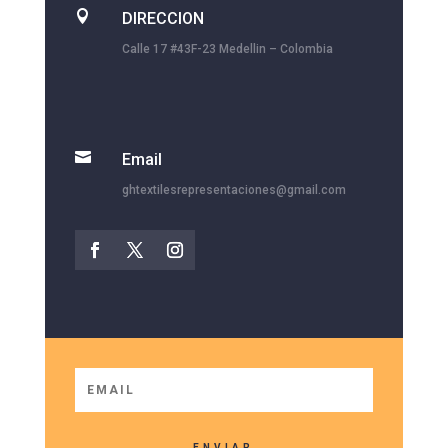

DIRECCION
Calle 17 #43F-23 Medellin – Colombia

Email
ghtextilesrepresentaciones@gmail.com
ENVIAR