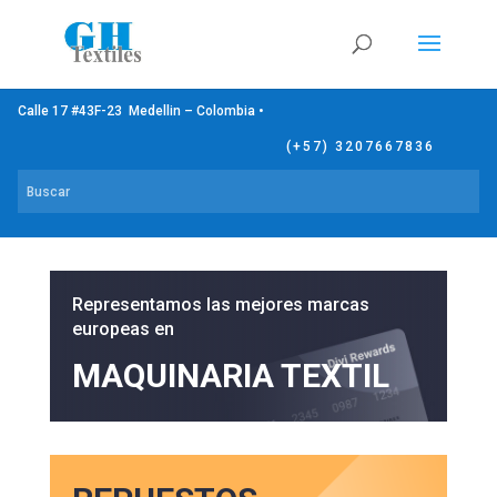
Calle 17 #43F-23 Medellin – Colombia •
(+57) 3207667836
Representamos las mejores marcas
europeas en
MAQUINARIA TEXTIL