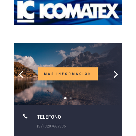
MAS INFORMACION

TELEFONO
(57) 3207667836