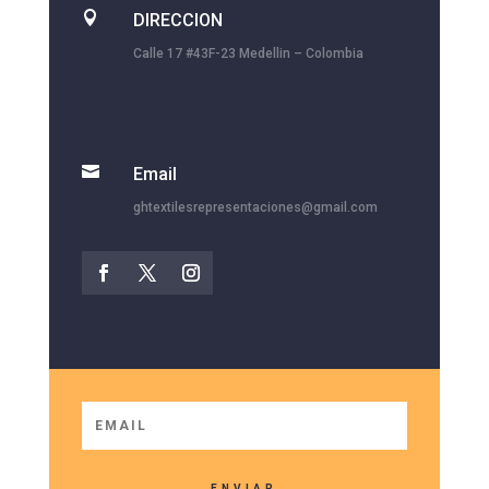

DIRECCION
Calle 17 #43F-23 Medellin – Colombia

Email
ghtextilesrepresentaciones@gmail.com
ENVIAR