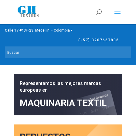
Calle 17 #43F-23 Medellin – Colombia •
(+57) 3207667836
Representamos las mejores marcas
europeas en
MAQUINARIA TEXTIL