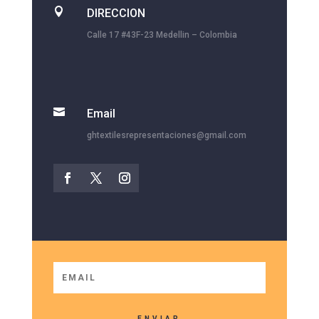

DIRECCION
Calle 17 #43F-23 Medellin – Colombia

Email
ghtextilesrepresentaciones@gmail.com
ENVIAR