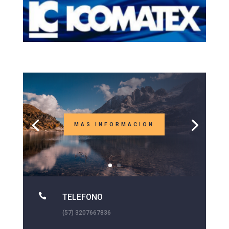
MAS INFORMACION

TELEFONO
(57) 3207667836