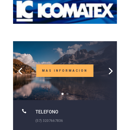
MAS INFORMACION

TELEFONO
(57) 3207667836