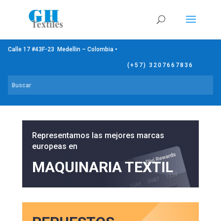
Calle 17 #43F-23 Medellin – Colombia •
(+57) 3207667836
Representamos las mejores marcas
europeas en
MAQUINARIA TEXTIL