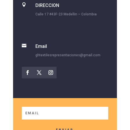

DIRECCION
Calle 17 #43F-23 Medellin – Colombia

Email
ghtextilesrepresentaciones@gmail.com
ENVIAR