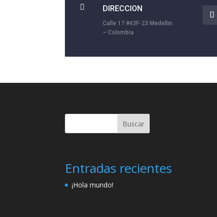

DIRECCION
Calle 17 #43F-23 Medellin
– Colombia
Buscar
Entradas recientes
¡Hola mundo!