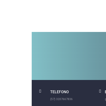


TELEFONO
(57) 3207667836