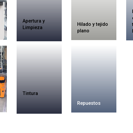
Apertura y
Hilado y tejido
Limpieza
plano
Tintura
Repuestos