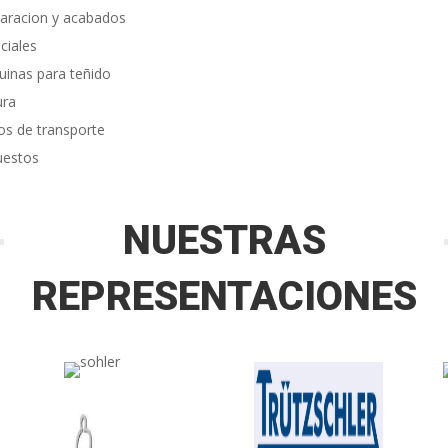
aracion y acabados
ciales
inas para teñido
ura
os de transporte
uestos
NUESTRAS
REPRESENTACIONES