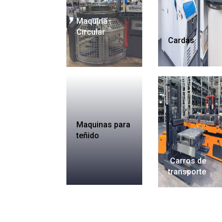
Maquina
Circular
Cardas
Maquinas para
teñido
Carros de
transporte