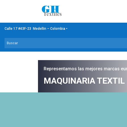
Calle 17 #43F-23 Medellin – Colombia •
Representamos las mejores marcas eu
MAQUINARIA TEXTIL