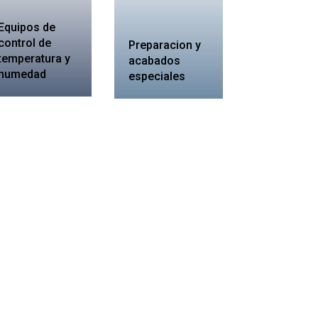
Equipos de
control de
Preparacion y
temperatura y
acabados
humedad
especiales