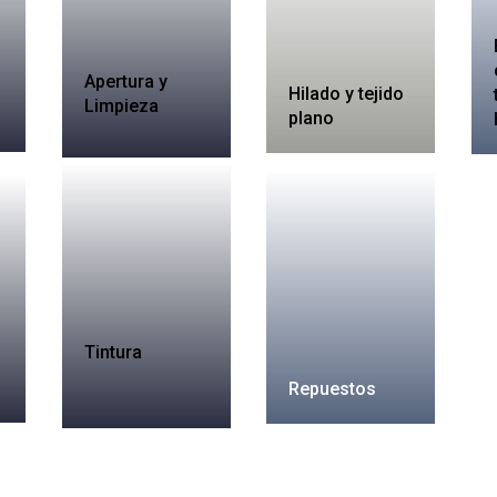
Apertura y
Hilado y tejido
Limpieza
plano
Tintura
Repuestos