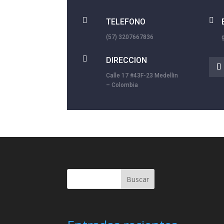


TELEFONO
(57) 3207667836

DIRECCION
Calle 17 #43F-23 Medellin
– Colombia
Buscar