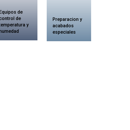
Equipos de
control de
Preparacion y
temperatura y
acabados
humedad
especiales