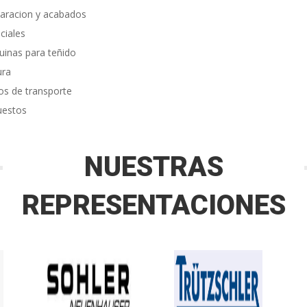
aracion y acabados
ciales
inas para teñido
ura
os de transporte
uestos
NUESTRAS
REPRESENTACIONES