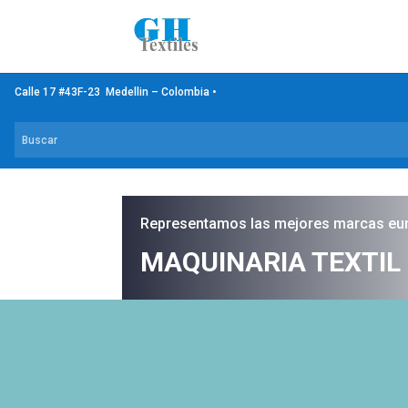
Calle 17 #43F-23 Medellin – Colombia •
Representamos las mejores marcas eu
MAQUINARIA TEXTIL