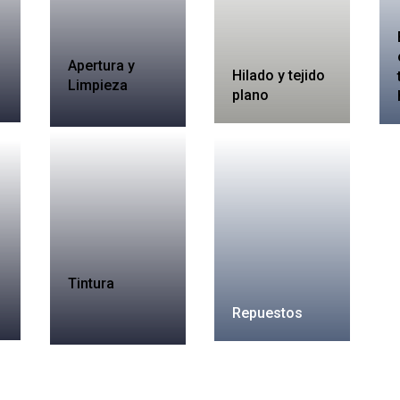
Apertura y
Hilado y tejido
Limpieza
plano
Tintura
Repuestos