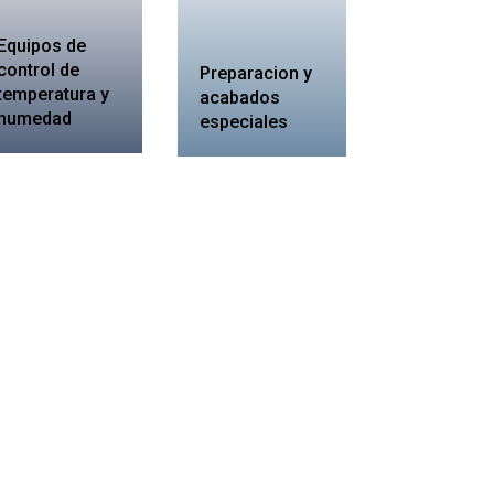
Equipos de
control de
Preparacion y
temperatura y
acabados
humedad
especiales