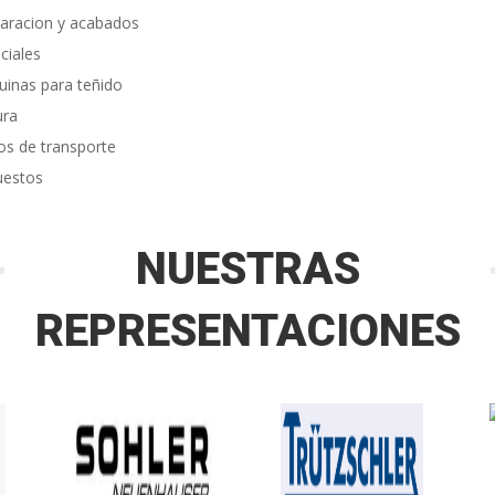
aracion y acabados
ciales
inas para teñido
ura
os de transporte
uestos
NUESTRAS
REPRESENTACIONES