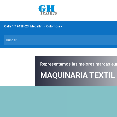
Calle 17 #43F-23 Medellin – Colombia •
Representamos las mejores marcas eu
MAQUINARIA TEXTIL