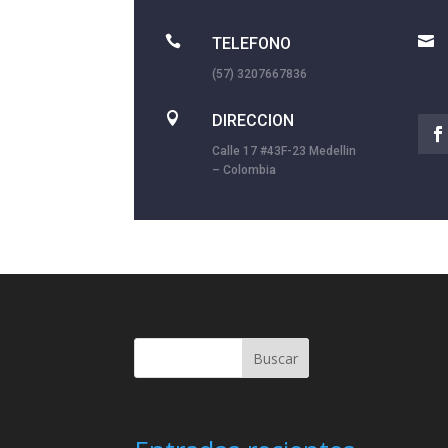


TELEFONO
(57) 3207667836

DIRECCION
Calle 17 #43F-23 Medellin
– Colombia
Buscar