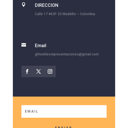

DIRECCION
Calle 17 #43F-23 Medellin – Colombia

Email
ghtextilesrepresentaciones@gmail.com
ENVIAR