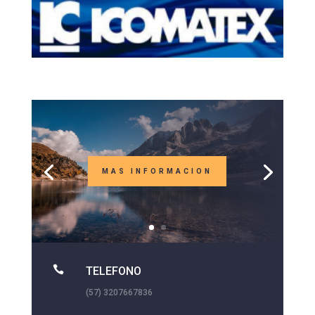
MAS INFORMACION

TELEFONO
(57) 3207667836