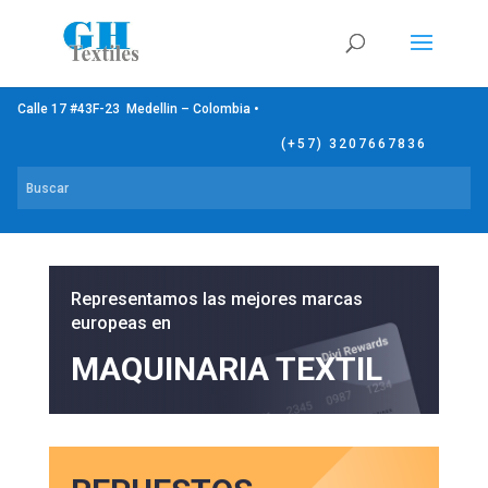
Calle 17 #43F-23 Medellin – Colombia •
(+57) 3207667836
Representamos las mejores marcas
europeas en
MAQUINARIA TEXTIL