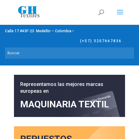
Calle 17 #43F-23 Medellin – Colombia •
(+57) 3207667836
Representamos las mejores marcas
europeas en
MAQUINARIA TEXTIL
REPUESTOS