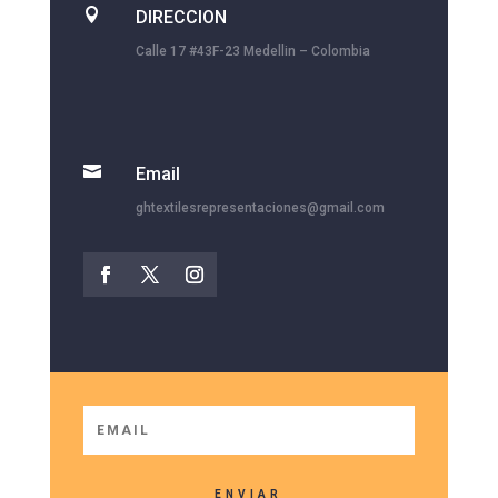

DIRECCION
Calle 17 #43F-23 Medellin – Colombia

Email
ghtextilesrepresentaciones@gmail.com
ENVIAR