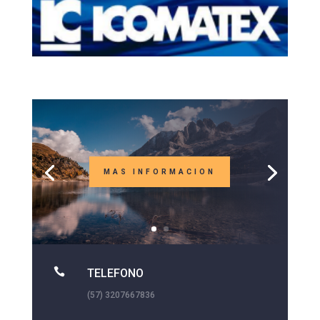
MAS INFORMACION

TELEFONO
(57) 3207667836