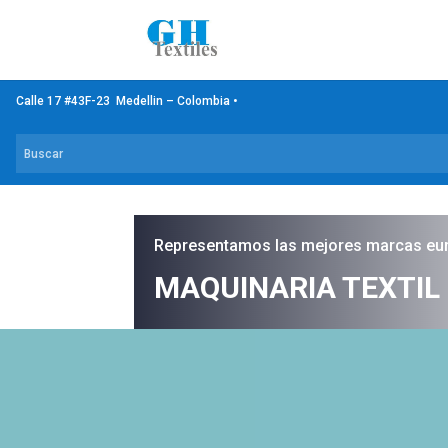
Calle 17 #43F-23 Medellin – Colombia •
Representamos las mejores marcas eu
MAQUINARIA TEXTIL