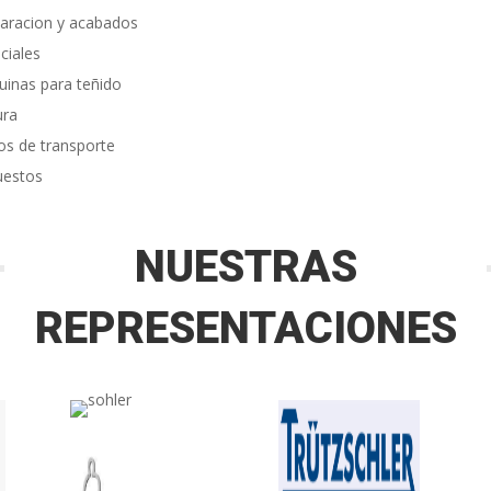
aracion y acabados
ciales
inas para teñido
ura
os de transporte
uestos
NUESTRAS
REPRESENTACIONES