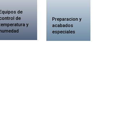
Equipos de
control de
Preparacion y
temperatura y
acabados
humedad
especiales