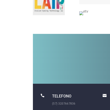


TELEFONO
(57) 3207667836