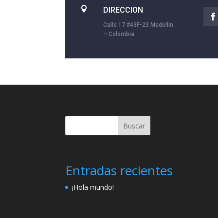

DIRECCION
Calle 17 #43F-23 Medellin
– Colombia
Buscar
Entradas recientes
¡Hola mundo!