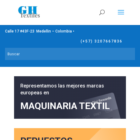
Calle 17 #43F-23 Medellin – Colombia •
(+57) 3207667836
Representamos las mejores marcas
europeas en
MAQUINARIA TEXTIL