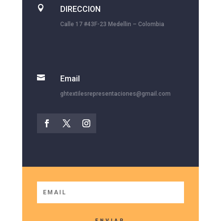

DIRECCION
Calle 17 #43F-23 Medellin – Colombia

Email
ghtextilesrepresentaciones@gmail.com
ENVIAR