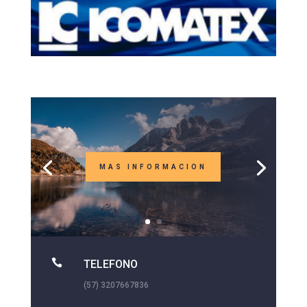
MAS INFORMACION

TELEFONO
(57) 3207667836