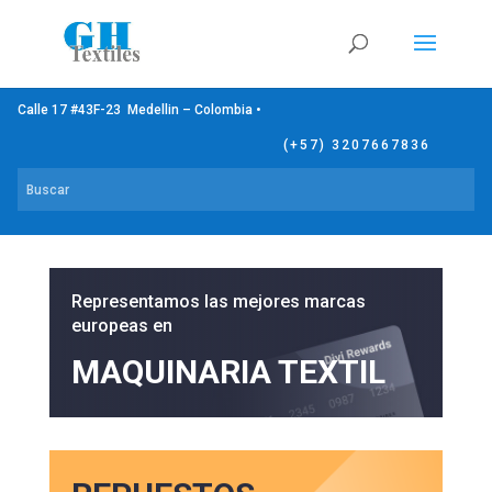
Calle 17 #43F-23 Medellin – Colombia •
(+57) 3207667836
Representamos las mejores marcas
europeas en
MAQUINARIA TEXTIL