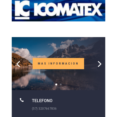
MAS INFORMACION

TELEFONO
(57) 3207667836