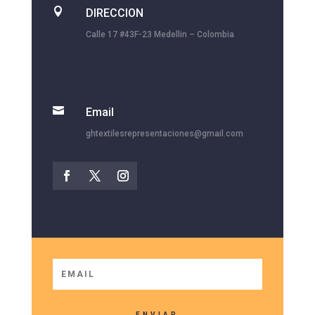

DIRECCION
Calle 17 #43F-23 Medellin – Colombia

Email
ghtextilesrepresentaciones@gmail.com
ENVIAR