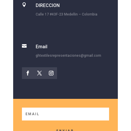

DIRECCION
Calle 17 #43F-23 Medellin – Colombia

Email
ghtextilesrepresentaciones@gmail.com
ENVIAR