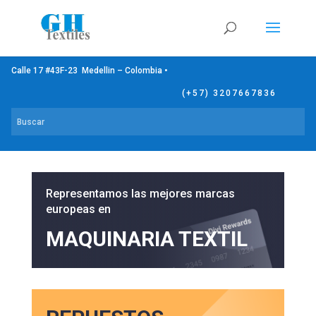
Calle 17 #43F-23 Medellin – Colombia •
(+57) 3207667836
Representamos las mejores marcas
europeas en
MAQUINARIA TEXTIL