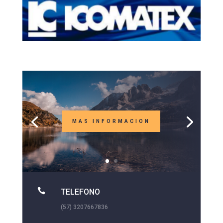
MAS INFORMACION

TELEFONO
(57) 3207667836