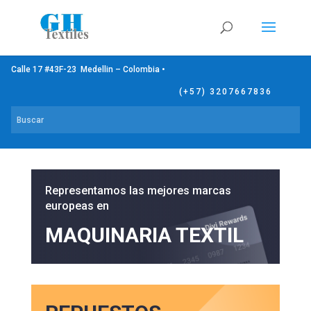
Calle 17 #43F-23 Medellin – Colombia •
(+57) 3207667836
Representamos las mejores marcas
europeas en
MAQUINARIA TEXTIL