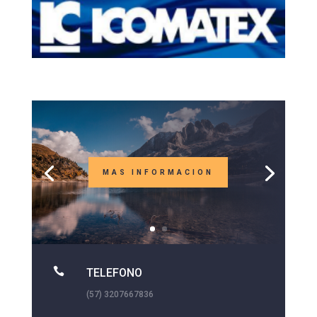
MAS INFORMACION

TELEFONO
(57) 3207667836